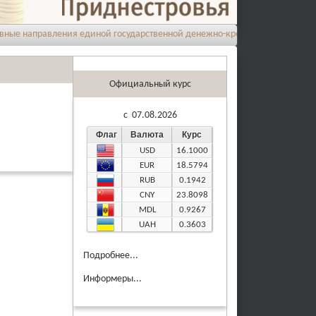
направления единой государственной денежно-кредитной политики на 20
Официальный курс
c 07.08.2026
Флаг
Валюта
Курс
USD
16.1000
EUR
18.5794
RUB
0.1942
CNY
23.8098
MDL
0.9267
UAH
0.3603
Подробнее...
Информеры...