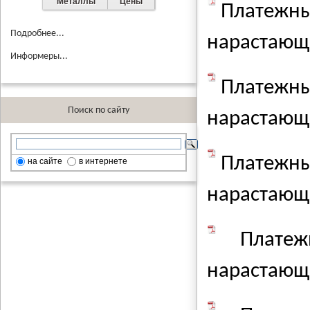
Металлы
Цены
Платежны
Подробнее...
нарастающи
Информеры...
Платежны
Поиск по сайту
нарастающи
Платежны
на сайте
в интернете
нарастающи
Плате
нарастающи