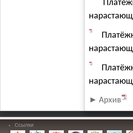
Плате
нарастающи
Платё
нарастающи
Платё
нарастающи
Архив
Ссылки