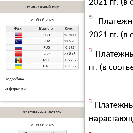
2021 гг. (в
Официальный курс
Платежн
c 08.08.2026
Флаг
Валюта
Курс
2021 гг. (в
USD
16.1000
EUR
18.5585
RUB
0.1924
Платежны
CNY
23.8584
MDL
0.9252
гг. (в соот
UAH
0.3597
Подробнее...
Информеры...
Платежны
Драгоценные металлы
нарастающи
c 08.08.2026