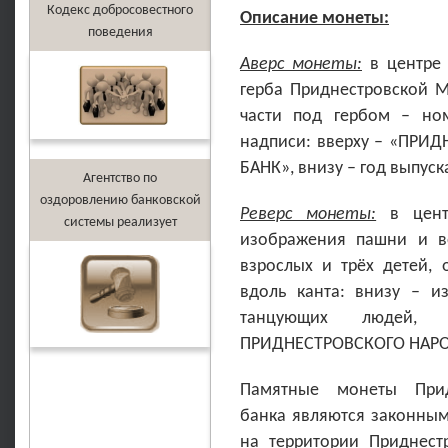
Кодекс добросовестного
Описание монеты:
поведения
Аверс монеты:
в центре 
герба Приднестровской М
части под гербом – но
надписи: вверху – «ПР
БАНК», внизу – год выпуск
Агентство по
оздоровлению банковской
Реверс монеты:
в цент
системы реализует
изображения пашни и в
взрослых и трёх детей, 
вдоль канта: внизу – и
танцующих людей,
ПРИДНЕСТРОВСКОГО НАРО
Памятные монеты Придн
банка являются законным
на территории Приднест