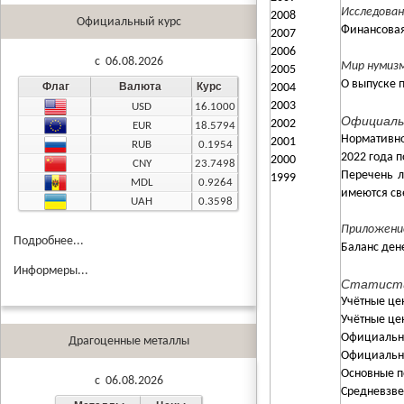
Исследован
2008
Официальный курс
Финансовая
2007
2006
c 06.08.2026
Мир нумиз
2005
О выпуске 
Флаг
Валюта
Курс
2004
2003
USD
16.1000
Официаль
2002
EUR
18.5794
Нормативно
2001
RUB
0.1954
2022 года п
2000
CNY
23.7498
Перечень л
1999
MDL
0.9264
имеются св
UAH
0.3598
Приложени
Подробнее...
Баланс ден
Информеры...
Статисти
Учётные це
Учётные це
Официальны
Драгоценные металлы
Официальны
Основные п
c 06.08.2026
Средневзве