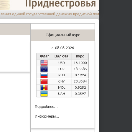
я единой государственной денежно-кредитной политики на 2026 год
Официальный курс
c 08.08.2026
Флаг
Валюта
Курс
USD
16.1000
EUR
18.5585
RUB
0.1924
CNY
23.8584
MDL
0.9252
UAH
0.3597
Подробнее...
Информеры...