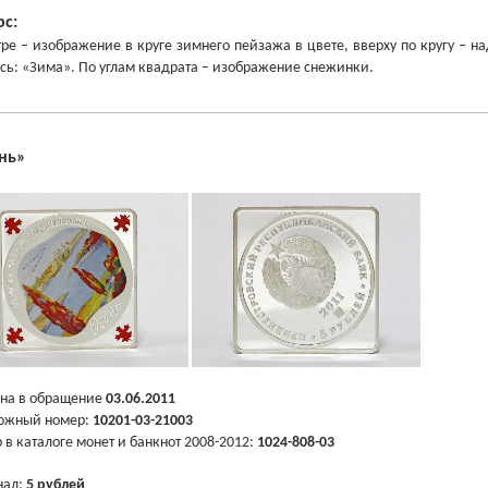
рс:
тре – изображение в круге зимнего пейзажа в цвете, вверху по кругу 
сь: «Зима». По углам квадрата – изображение снежинки.
нь
»
на в обращение
03.06.2011
ожный номер:
10201-03-21003
 в каталоге монет и банкнот 2008-2012:
1024-808-03
нал:
5 рублей