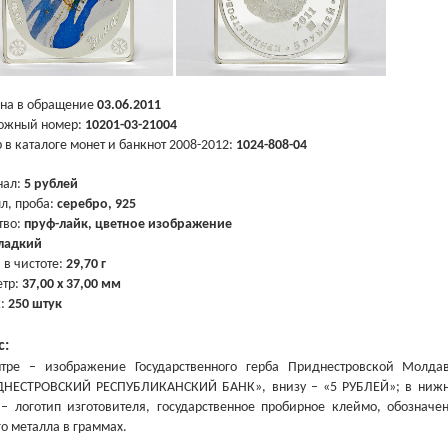
на в обращение
03.06.2011
ожный номер:
10201-03-21004
 в каталоге монет и банкнот 2008-2012:
1024-808-04
нал:
5 рублей
л, проба:
серебро, 925
тво:
пруф-лайк, цветное изображение
ладкий
 в чистоте:
29,70 г
тр:
37,00 х 37,00 мм
ж:
250 штук
с:
тре – изображение Государственного герба Приднестровской Молда
НЕСТРОВСКИЙ РЕСПУБЛИКАНСКИЙ БАНК», внизу – «5 РУБЛЕЙ»; в нижней
– логотип изготовителя, государственное пробирное клеймо, обозначе
го металла в граммах.