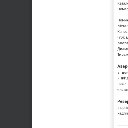
Катал
Номер
Номи
Метал
Качес
Гурт:
г
Масса
Диаме
Тира
Авер
в цен
«ПРИД
ниже 
чисто
Реве
в цен
надпи