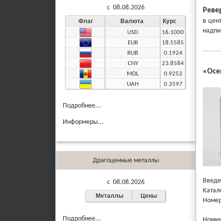
c 08.08.2026
Реве
в цен
Флаг
Валюта
Курс
надпи
USD
16.1000
EUR
18.5585
RUB
0.1924
CNY
23.8584
«
Осе
MDL
0.9252
UAH
0.3597
Подробнее...
Информеры...
Драгоценные металлы
Введе
c 08.08.2026
Катал
Металлы
Цены
Номер
Подробнее...
Номи