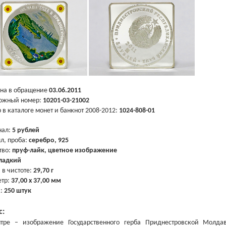
на в обращение
03.06.2011
ожный номер:
10201-03-21002
 в каталоге монет и банкнот 2008-2012:
1024-808-01
нал:
5 рублей
л, проба:
серебро, 925
тво:
пруф-лайк, цветное изображение
ладкий
 в чистоте:
29,70 г
тр:
37,00 х 37,00 мм
ж:
250 штук
с:
тре – изображение Государственного герба Приднестровской Молда