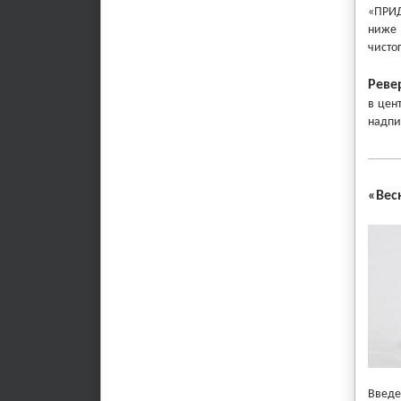
«ПРИД
ниже 
чисто
Реве
в цен
надпи
«
Вес
Введе