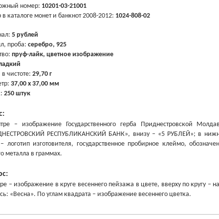
ожный номер:
10201-03-21001
 в каталоге монет и банкнот 2008-2012:
1024-808-02
нал:
5 рублей
л, проба:
серебро, 925
тво:
пруф-лайк, цветное изображение
ладкий
 в чистоте:
29,70 г
тр:
37,00 х 37,00 мм
ж:
250 штук
с:
тре – изображение Государственного герба Приднестровской Молда
НЕСТРОВСКИЙ РЕСПУБЛИКАНСКИЙ БАНК», внизу – «5 РУБЛЕЙ»; в нижней
– логотип изготовителя, государственное пробирное клеймо, обозначе
го металла в граммах.
рс:
тре – изображение в круге весеннего пейзажа в цвете, вверху по кругу 
сь: «Весна». По углам квадрата – изображение весеннего цветка.