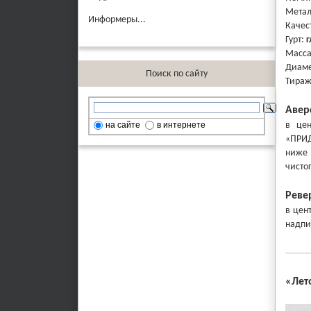
Метал
Информеры...
Качес
Гурт:
г
Масса
Диаме
Поиск по сайту
Тира
Авер
на сайте
в интернете
в цен
«ПРИД
ниже 
чисто
Реве
в цен
надпи
«
Лет