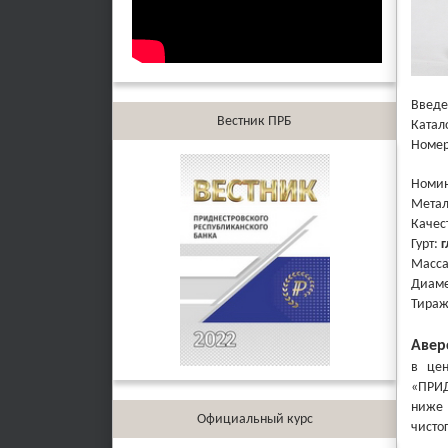
Введе
Вестник ПРБ
Катал
Номер
Номи
Метал
Качес
Гурт:
г
Масса
Диаме
Тира
Авер
в цен
«ПРИД
ниже 
Официальный курс
чисто