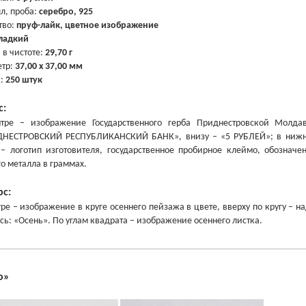
л, проба:
серебро, 925
тво:
пруф-лайк, цветное изображение
ладкий
 в чистоте:
29,70 г
тр:
37,00 х 37,00 мм
ж:
250 штук
с:
тре – изображение Государственного герба Приднестровской Молда
НЕСТРОВСКИЙ РЕСПУБЛИКАНСКИЙ БАНК», внизу – «5 РУБЛЕЙ»; в нижней
– логотип изготовителя, государственное пробирное клеймо, обозначе
го металла в граммах.
рс:
тре – изображение в круге осеннего пейзажа в цвете, вверху по кругу –
сь: «Осень». По углам квадрата – изображение осеннего листка.
о
»