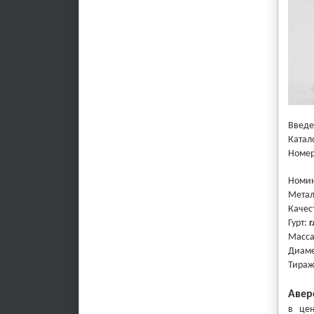
Введе
Катал
Номер
Номи
Метал
Качес
Гурт:
г
Масса
Диаме
Тира
Авер
в цен