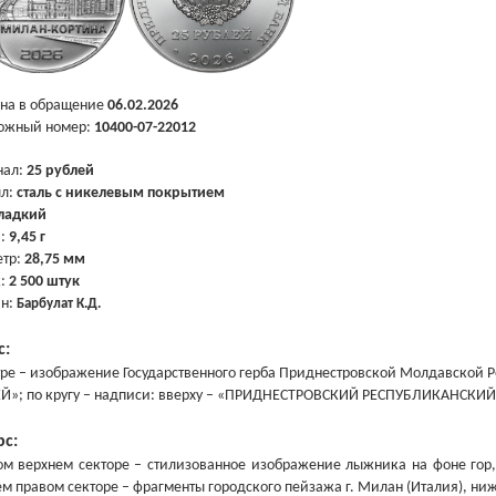
на в обращение
06
.
02.2026
ожный номер:
10400-07-22012
нал:
25 рублей
лл:
сталь с никелевым покрытием
ладкий
а:
9,45 г
тр:
28,75 мм
ж:
2 500 штук
йн:
Барбулат К.Д.
с:
тре – изображение Государственного герба Приднестровской Молдавской Р
Й»; по кругу – надписи: вверху – «ПРИДНЕСТРОВСКИЙ РЕСПУБЛИКАНСКИЙ Б
рс:
ом верхнем секторе – стилизованное изображение лыжника на фоне го
м правом секторе – фрагменты городского пейзажа г. Милан (Италия), н