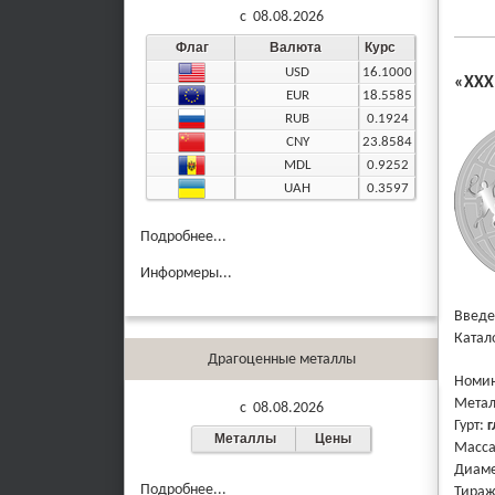
c 08.08.2026
Флаг
Валюта
Курс
USD
16.1000
«XXХ
EUR
18.5585
RUB
0.1924
CNY
23.8584
MDL
0.9252
UAH
0.3597
Подробнее...
Информеры...
Введе
Катал
Драгоценные металлы
Номи
Мета
c 08.08.2026
Гурт:
г
Металлы
Цены
Масс
Диаме
Подробнее...
Тира