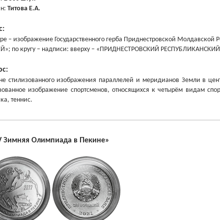
йн:
Титова Е.А.
с:
тре – изображение Государственного герба Приднестровской Молдавской Р
Й»; по кругу – надписи: вверху – «ПРИДНЕСТРОВСКИЙ РЕСПУБЛИКАНСКИЙ Б
рс:
не стилизованного изображения параллелей и меридианов Земли в центр
зованное изображение спортсменов, относящихся к четырём видам спорт
ка, теннис.
V Зимняя Олимпиада в Пекине
»