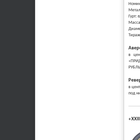
Номи
Мета
Гурт:
г
Масс
Диаме
Тира
Авер
в
цент
«ПРИД
РУБЛЬ
Реве
в
цент
под н
«XXI