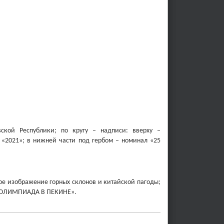
й Республики; по кругу – надписи: вверху ­­­­­–
 «2021»; в нижней части под гербом – номинал «25
ое изображение горных склонов и китайской пагоды;
ЯЯ ОЛИМПИАДА В ПЕКИНЕ».