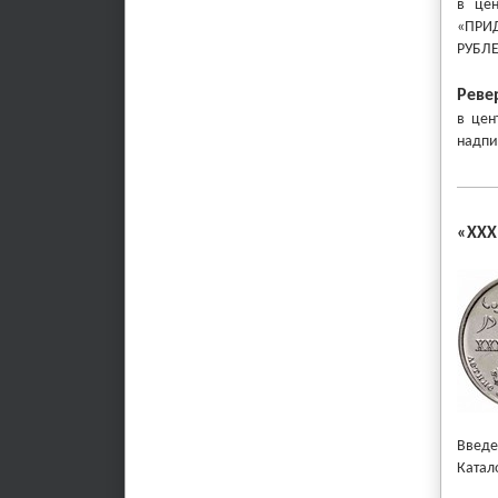
в
цент
«ПРИ
РУБЛЕ
Реве
в
цент
надпи
«XXX
Введе
Катал