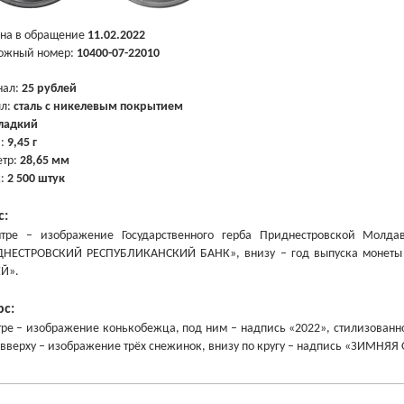
на в обращение
11.02.2022
ожный номер:
10400-07-22010
нал:
25 рублей
лл:
сталь с никелевым покрытием
ладкий
а:
9,45 г
тр:
28,65 мм
ж:
2 500 штук
с:
ре – изображение Государственного герба Приднестровской Молдавско
ДНЕСТРОВСКИЙ РЕСПУБЛИКАНСКИЙ БАНК»,
внизу – год выпуска монеты
Й».
рс:
ре – изображение конькобежца, под ним – надпись «2022», стилизованн
 вверху – изображение трёх снежинок, внизу по кругу – надпись «ЗИМН