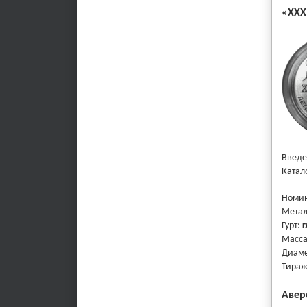
«XXX
Введе
Катал
Номи
Мета
Гурт:
г
Масс
Диаме
Тира
Авер