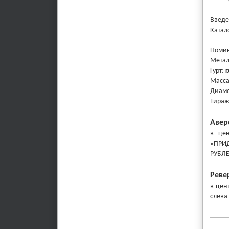
Введе
Катал
Номи
Мета
Гурт:
г
Масс
Диаме
Тира
Авер
в
цент
«ПРИ
РУБЛЕ
Реве
в
цент
слева