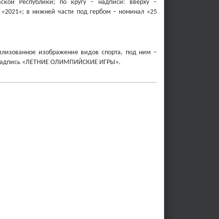
й Республики; по кругу – надписи: вверху ­­­­­–
 «2021»; в нижней части под гербом – номинал «25
илизованное изображение видов спорта, под ним –
у – надпись «ЛЕТНИЕ ОЛИМПИЙСКИЕ ИГРЫ».