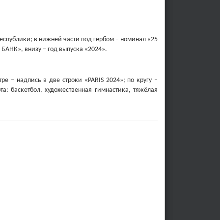
еспублики; в нижней части под гербом – номинал «25
АНК», внизу – год выпуска «2024».
е – надпись в две строки «PARIS 2024»; по кругу –
а: баскетбол, художественная гимнастика, тяжёлая