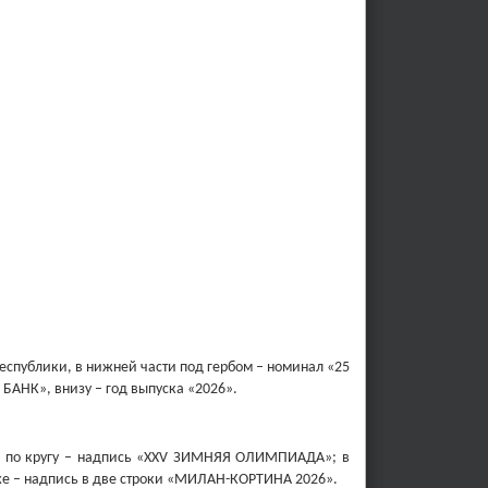
еспублики, в нижней части под гербом – номинал «25
АНК», внизу – год выпуска «2026».
р, по кругу – надпись «ХХV ЗИМНЯЯ ОЛИМПИАДА»; в
иже – надпись в две строки «МИЛАН-КОРТИНА 2026».