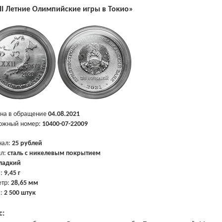
II Летние Олимпийские игры в Токио»
на в обращение
04.08.2021
ожный номер:
10400-07-22009
нал:
25 рублей
лл:
сталь с никелевым покрытием
ладкий
а:
9,45 г
тр:
28,65 мм
ж:
2 500 штук
с: