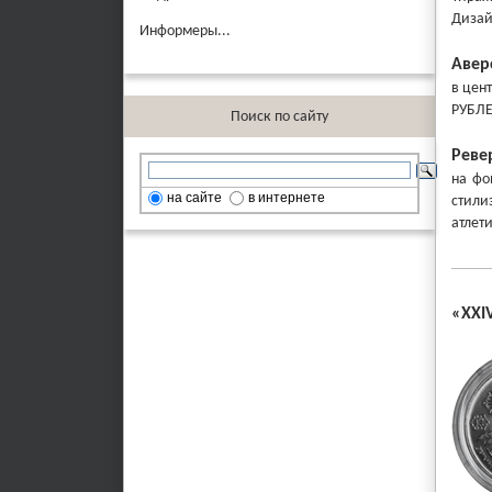
Диза
Информеры...
Авер
в цен
РУБЛЕ
Поиск по сайту
Реве
на фо
на сайте
в интернете
стили
атлети
«XXI