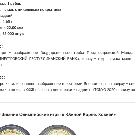
нал:
1 рубль
лл:
сталь с никелевым покрытием
ладкий
а:
4,65 г
тр:
22,00 мм
ж:
35 000 штук
с:
ре – изображение Государственного герба Приднестровской Молдав
НЕСТРОВСКИЙ РЕСПУБЛИКАНСКИЙ БАНК», внизу – год выпуска монеты 
».
рс:
ре – стилизованное изображение территории Японии; справа вверху – ст
им – надпись «XXXII», слева в две строки – надпись «TOKYO 2020»; вниз
II Зимние Олимпийские игры в Южной Корее. Хоккей»