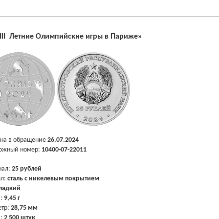
III Летние Олимпийские игры в Париже
»
на в обращение
26
.
07.2024
ожный номер:
10400-07-22011
нал:
25 рублей
лл:
сталь с никелевым покрытием
ладкий
а:
9,45 г
тр:
28,75 мм
ж:
2 500 штук