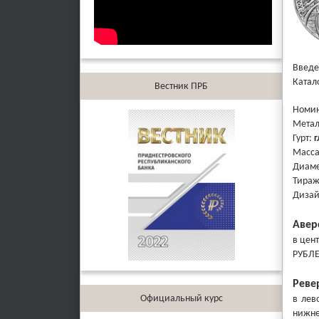
Введе
Катал
Вестник ПРБ
Номи
Мета
Гурт:
г
Масс
Диаме
Тира
Диза
Авер
в цен
РУБЛЕ
Реве
Официальный курс
в лев
нижне