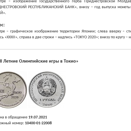
ре – изображение Государственного герба Приднестровской Молдавско
ДНЕСТРОВСКИЙ РЕСПУБЛИКАНСКИЙ БАНК»,
внизу – год выпуска монеты
Й».
рс:
ре – графическое изображение территории Японии; слева вверху – ст
сь «XXXII», справа в две строки – надпись «TOKYO 2020»; внизу по круг
II Летние Олимпийские игры в Токио»
на в обращение
19.07.2021
ожный номер:
10400-01-22008